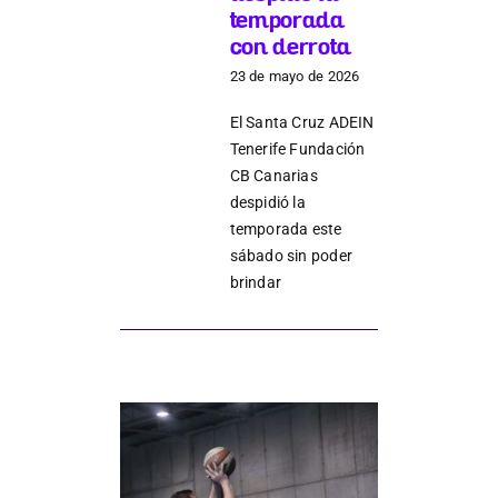
temporada
con derrota
Junta
23 de mayo de 2026
El Santa Cruz ADEIN
Estatutos
Tenerife Fundación
CB Canarias
despidió la
Transparencia
temporada este
sábado sin poder
brindar
Directos
Únete
Patrocinadores y colaboradores