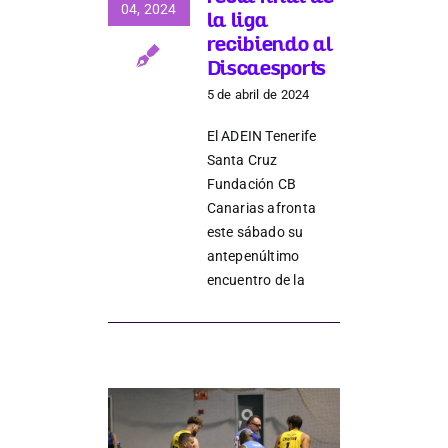
Donaciones
04, 2024
la liga
recibiendo al
Discaesports
5 de abril de 2024
El ADEIN Tenerife
Santa Cruz
Fundación CB
Canarias afronta
este sábado su
antepenúltimo
encuentro de la