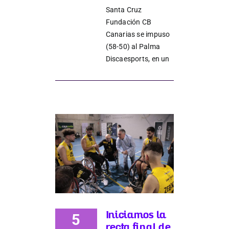
Santa Cruz
Fundación CB
Junta
Canarias se impuso
(58-50) al Palma
Discaesports, en un
Estatutos
Transparencia
Directos
Únete
Patrocinadores y colaboradores
Iniciamos la
5
recta final de