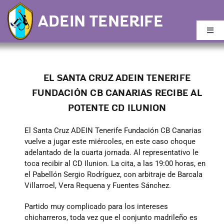
Saltar
ADEIN TENERIFE
al
contenido
Togg
Navi
Inicio
EL SANTA CRUZ ADEIN TENERIFE
Buscar:
FUNDACIÓN CB CANARIAS RECIBE AL
POTENTE CD ILUNION
Noticias
El Santa Cruz ADEIN Tenerife Fundación CB Canarias
vuelve a jugar este miércoles, en este caso choque
adelantado de la cuarta jornada. Al representativo le
Quiénes Somos
toca recibir al CD Ilunion. La cita, a las 19:00 horas, en
el Pabellón Sergio Rodríguez, con arbitraje de Barcala
Villarroel, Vera Requena y Fuentes Sánchez.
Calendario
Partido muy complicado para los intereses
chicharreros, toda vez que el conjunto madrileño es
Plantilla