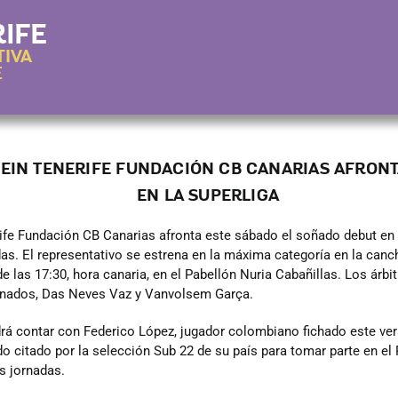
IFE
TIVA
E
DEIN TENERIFE FUNDACIÓN CB CANARIAS AFRON
EN LA SUPERLIGA
ife Fundación CB Canarias afronta este sábado el soñado debut en 
das. El representativo se estrena en la máxima categoría en la can
r de las 17:30, hora canaria, en el Pabellón Nuria Cabañillas. Los árb
anados, Das Neves Vaz y Vanvolsem Garça.
rá contar con Federico López, jugador colombiano fichado este vera
ido citado por la selección Sub 22 de su país para tomar parte en e
s jornadas.