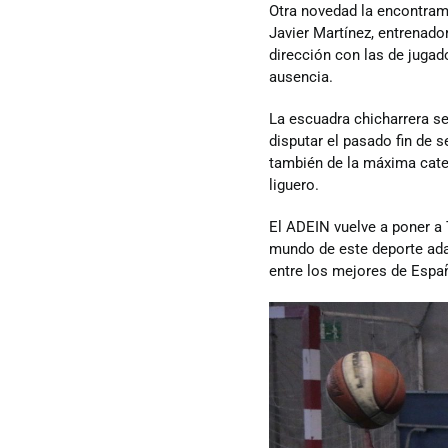
Otra novedad la encontramo
Javier Martínez, entrenad
Plantilla
dirección con las de jugad
ausencia.
Junta
La escuadra chicharrera s
disputar el pasado fin de 
también de la máxima cate
Estatutos
liguero.
El ADEIN vuelve a poner a T
Transparencia
mundo de este deporte ada
entre los mejores de Espa
Directos
Únete
Patrocinadores y colaboradores