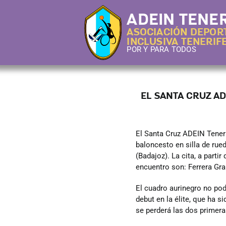
Saltar
ADEIN TENER
al
contenido
ASOCIACIÓN DEPOR
INCLUSIVA TENERIF
POR Y PARA TODOS
Inicio
EL SANTA CRUZ A
Buscar:
El Santa Cruz ADEIN Tener
baloncesto en silla de rue
Noticias
(Badajoz). La cita, a parti
encuentro son: Ferrera Gr
Quiénes Somos
El cuadro aurinegro no pod
debut en la élite, que ha s
se perderá las dos primera
Calendario