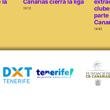
 la
Canarias cierra la liga
extra
clube
15:12
parte
Canar
14:42