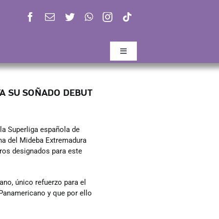
Toggle
Navigation
TA SU SOÑADO DEBUT
la Superliga española de
cha del Mideba Extremadura
itros designados para este
no, único refuerzo para el
l Panamericano y que por ello