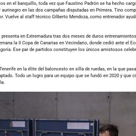
s en el banquillo, toda vez que Faustino Padrón se ha hecho cargo
or aurinegro en las dos campañas disputadas en Primera. Tino comp
or. Vuelve al staff técnico Gilberto Mendoza, como entrenador ayud
e presenta en Extremadura tras dos meses de duros entrenamientos
semana la II Copa de Canarias en Vecindario, donde cedió ante el Ec
goría. Ese par de partidos constituyen los únicos amistosos celeb
enerife en la élite del baloncesto en silla de ruedas, en la que pasa
ptado. Todo un logro para un equipo que se fundó en 2020 y que c
ña.