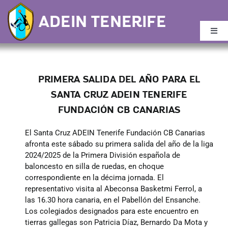
Saltar
ADEIN TENERIFE
al
contenido
Togg
Navi
Inicio
PRIMERA SALIDA DEL AÑO PARA EL
Buscar:
SANTA CRUZ ADEIN TENERIFE
FUNDACIÓN CB CANARIAS
Noticias
El Santa Cruz ADEIN Tenerife Fundación CB Canarias
afronta este sábado su primera salida del año de la liga
2024/2025 de la Primera División española de
Quiénes Somos
baloncesto en silla de ruedas, en choque
correspondiente en la décima jornada. El
representativo visita al Abeconsa Basketmi Ferrol, a
Calendario
las 16.30 hora canaria, en el Pabellón del Ensanche.
Los colegiados designados para este encuentro en
tierras gallegas son Patricia Díaz, Bernardo Da Mota y
Plantilla