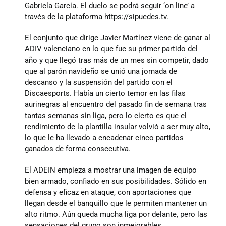
Gabriela García. El duelo se podrá seguir ‘on line’ a
través de la plataforma https://sipuedes.tv.
Junta
El conjunto que dirige Javier Martínez viene de ganar al
ADIV valenciano en lo que fue su primer partido del
año y que llegó tras más de un mes sin competir, dado
Estatutos
que al parón navideño se unió una jornada de
descanso y la suspensión del partido con el
Discaesports. Había un cierto temor en las filas
Transparencia
aurinegras al encuentro del pasado fin de semana tras
tantas semanas sin liga, pero lo cierto es que el
rendimiento de la plantilla insular volvió a ser muy alto,
Directos
lo que le ha llevado a encadenar cinco partidos
ganados de forma consecutiva.
Únete
El ADEIN empieza a mostrar una imagen de equipo
bien armado, confiado en sus posibilidades. Sólido en
defensa y eficaz en ataque, con aportaciones que
Patrocinadores y colaboradores
llegan desde el banquillo que le permiten mantener un
alto ritmo. Aún queda mucha liga por delante, pero las
sensaciones del grupo son inmejorables.