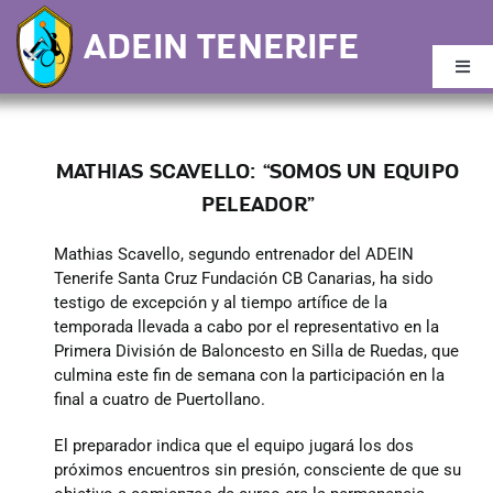
Saltar
ADEIN TENERIFE
al
contenido
Togg
Navi
Inicio
MATHIAS SCAVELLO: “SOMOS UN EQUIPO
Buscar:
PELEADOR”
Mathias Scavello, segundo entrenador del ADEIN
Noticias
Tenerife Santa Cruz Fundación CB Canarias, ha sido
testigo de excepción y al tiempo artífice de la
temporada llevada a cabo por el representativo en la
Quiénes Somos
Primera División de Baloncesto en Silla de Ruedas, que
culmina este fin de semana con la participación en la
final a cuatro de Puertollano.
Calendario
El preparador indica que el equipo jugará los dos
próximos encuentros sin presión, consciente de que su
Plantilla