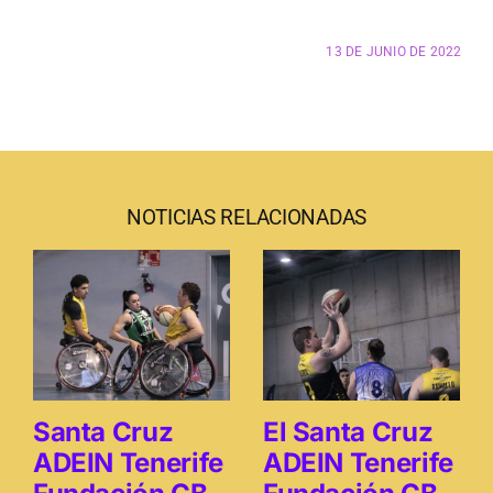
13 DE JUNIO DE 2022
Junta
Estatutos
Transparencia
NOTICIAS RELACIONADAS
Directos
Únete
Santa Cruz
El Santa Cruz
Patrocinadores y colaboradores
ADEIN Tenerife
ADEIN Tenerife