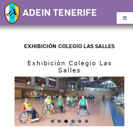
Saltar
ADEIN TENERIFE
al
contenido
Togg
Navi
Inicio
EXHIBICIÓN COLEGIO LAS SALLES
Buscar:
Exhibición Colegio Las
Salles
Noticias
Quiénes Somos
Calendario
Plantilla