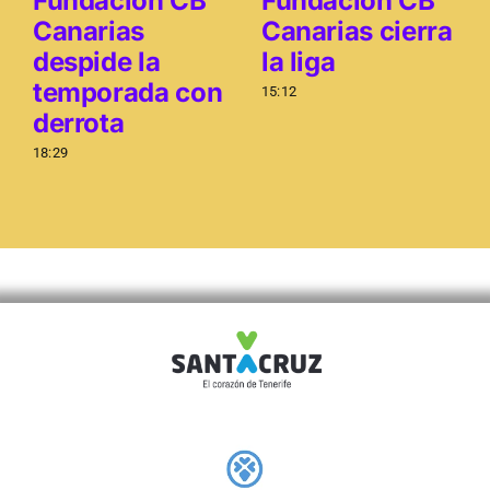
Fundación CB
Fundación CB
Donaciones
Canarias
Canarias cierra
despide la
la liga
temporada con
15:12
derrota
18:29